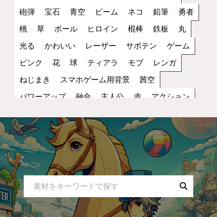
砲弾
宝石
青空
ビーム
ネコ
鉛筆
勇者
桃
草
ボール
ヒロイン
棍棒
鉄板
丸
光る
かわいい
レーザー
サボテン
ゲーム
ピンク
花
球
ティアラ
モブ
レンガ
ねじまき
スマホゲーム用背景
茜空
パワーアップ
融合
主人公
赤
アクション
丸い
笑顔
雑魚
街
トゲ
縦画像
夕方
スピードアップ
キャラクター
黒
レッド
歩き
サッカー
立ち絵
ファンタジー
コイン
罠
宇宙
夜空
蜂
NPC
ブラック
水色
2D
スポーツ
無表情
妖怪
小物
ダメージ
スペース
モノクロ
コウモリ
トゲトゲ
乗り物
スカイブルー
攻撃
運動
バンザイ