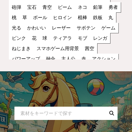
砲弾
宝石
青空
ビーム
ネコ
鉛筆
勇者
桃
草
ボール
ヒロイン
棍棒
鉄板
丸
光る
かわいい
レーザー
サボテン
ゲーム
ピンク
花
球
ティアラ
モブ
レンガ
ねじまき
スマホゲーム用背景
茜空
パワーアップ
融合
主人公
赤
アクション
丸い
笑顔
雑魚
街
トゲ
縦画像
夕方
スピードアップ
キャラクター
黒
レッド
歩き
サッカー
立ち絵
ファンタジー
コイン
罠
宇宙
夜空
蜂
NPC
ブラック
水色
2D
スポーツ
無表情
妖怪
小物
ダメージ
スペース
モノクロ
コウモリ
トゲトゲ
乗り物
スカイブルー
攻撃
運動
バンザイ