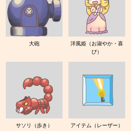
大砲
洋風姫（お淑やか・喜
び）
サソリ（歩き）
アイテム（レーザー）