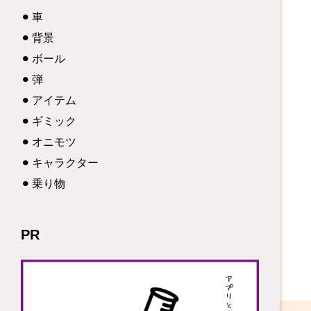
車
背景
ボール
弾
アイテム
ギミック
オニモツ
キャラクター
乗り物
PR