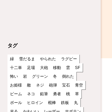
タグ
緑
雪だるま
やられた
ラグビー
十二単
足場
大砲
移動
雲
SF
怖い
岩
グリーン
冬
倒れた
お姫様
敵
ネジ
砲弾
宝石
青空
ビーム
ネコ
鉛筆
勇者
桃
草
ボール
ヒロイン
棍棒
鉄板
丸
光る
かわいい
レーザー
サボテン