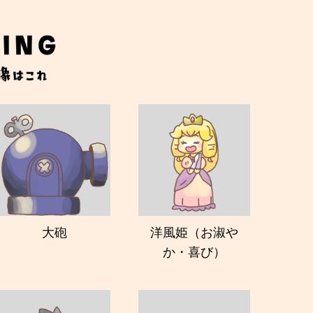
大砲
洋風姫（お淑や
か・喜び）