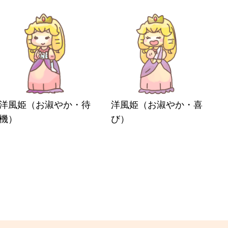
洋風姫（お淑やか・待
洋風姫（お淑やか・喜
機）
び）