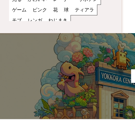
ゲーム
ピンク
花
球
ティアラ
モブ
レンガ
ねじまき
スマホゲーム用背景
茜空
パワーアップ
融合
主人公
赤
アクション
丸い
笑顔
雑魚
街
トゲ
縦画像
夕方
スピードアップ
キャラクター
黒
レッド
歩き
サッカー
立ち絵
ファンタジー
コイン
罠
宇宙
夜空
蜂
NPC
ブラック
水色
2D
スポーツ
無表情
妖怪
小物
ダメージ
スペース
モノクロ
コウモリ
トゲトゲ
乗り物
スカイブルー
攻撃
運動