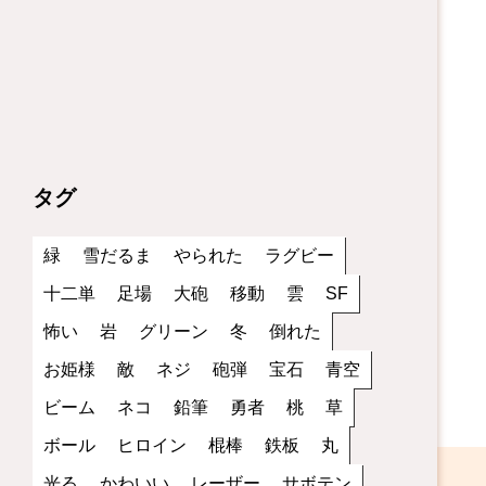
タグ
緑
雪だるま
やられた
ラグビー
十二単
足場
大砲
移動
雲
SF
怖い
岩
グリーン
冬
倒れた
お姫様
敵
ネジ
砲弾
宝石
青空
ビーム
ネコ
鉛筆
勇者
桃
草
ボール
ヒロイン
棍棒
鉄板
丸
光る
かわいい
レーザー
サボテン