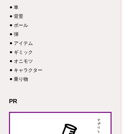
車
背景
ボール
弾
アイテム
ギミック
オニモツ
キャラクター
乗り物
PR