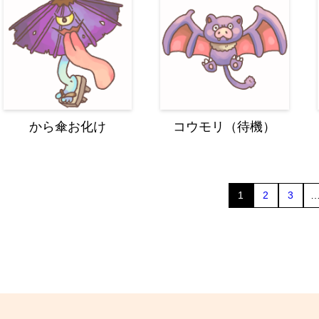
から傘お化け
コウモリ（待機）
1
2
3