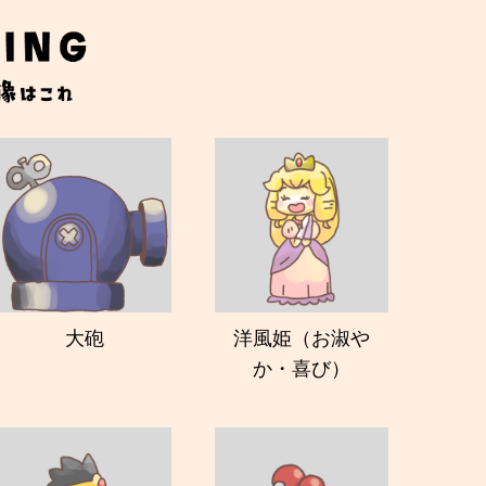
大砲
洋風姫（お淑や
か・喜び）