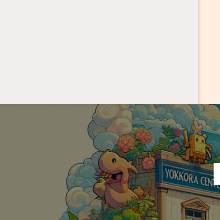
バンザイ
虫
アイテム
トラップ
星
塗り絵
蝙蝠
ナマズ
レースゲーム
白
剣
遊び
腰蓑
シューティング
金
ゴブリン
暗い
回転
正面
戦う
ドライブ
ホワイト
ジャンプ
野球
葉っぱ
弾
ヒヨコ
鴉天狗
背景
アニメーション
お化け
アクションゲーム
カー
黄
被弾
ゴルフ
褐色
バレット
可愛い
天狗
キラキラ
優しい
日本
盾
マシン
イエロー
待機
バスケット
元気
カラフル
ダイヤモンド
飛行機
宇宙船
お淑やか
UFO
構え
茶
地中
勝利