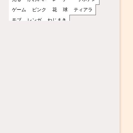
ゲーム
ピンク
花
球
ティアラ
モブ
レンガ
ねじまき
スマホゲーム用背景
茜空
パワーアップ
融合
主人公
赤
アクション
丸い
笑顔
雑魚
街
トゲ
縦画像
夕方
スピードアップ
キャラクター
黒
レッド
歩き
サッカー
立ち絵
ファンタジー
コイン
罠
宇宙
夜空
蜂
NPC
ブラック
水色
2D
スポーツ
無表情
妖怪
小物
ダメージ
スペース
モノクロ
コウモリ
トゲトゲ
乗り物
スカイブルー
攻撃
運動