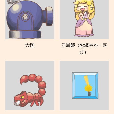
大砲
洋風姫（お淑やか・喜
び）