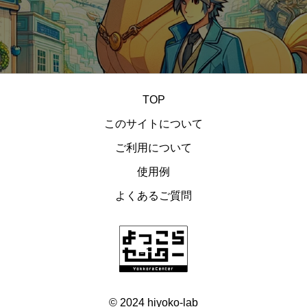
乗り物
スカイブルー
攻撃
運動
バンザイ
虫
アイテム
トラップ
星
塗り絵
蝙蝠
ナマズ
レースゲーム
白
剣
遊び
腰蓑
シューティング
金
ゴブリン
暗い
回転
TOP
正面
戦う
ドライブ
ホワイト
ジャンプ
このサイトについて
野球
葉っぱ
弾
ヒヨコ
鴉天狗
背景
ご利用について
アニメーション
お化け
アクションゲーム
使用例
カー
黄
被弾
ゴルフ
褐色
バレット
よくあるご質問
可愛い
天狗
キラキラ
優しい
日本
盾
マシン
イエロー
待機
バスケット
元気
カラフル
ダイヤモンド
飛行機
宇宙船
お淑やか
UFO
構え
茶
地中
勝利
© 2024 hiyoko-lab
バレー
エジプト
色違い
レバー
戦闘機