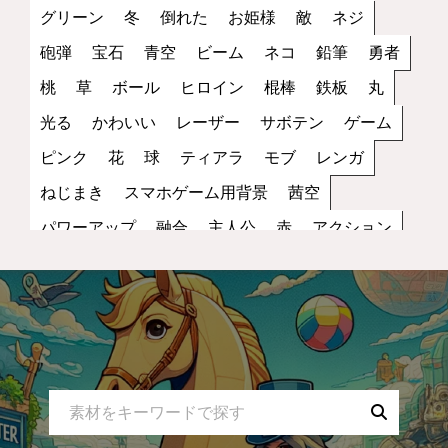
グリーン
冬
倒れた
お姫様
敵
ネジ
砲弾
宝石
青空
ビーム
ネコ
鉛筆
勇者
桃
草
ボール
ヒロイン
棍棒
鉄板
丸
光る
かわいい
レーザー
サボテン
ゲーム
ピンク
花
球
ティアラ
モブ
レンガ
ねじまき
スマホゲーム用背景
茜空
パワーアップ
融合
主人公
赤
アクション
丸い
笑顔
雑魚
街
トゲ
縦画像
夕方
スピードアップ
キャラクター
黒
レッド
歩き
サッカー
立ち絵
ファンタジー
コイン
罠
宇宙
夜空
蜂
NPC
ブラック
水色
2D
スポーツ
無表情
妖怪
小物
ダメージ
スペース
モノクロ
コウモリ
トゲトゲ