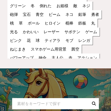
グリーン
冬
倒れた
お姫様
敵
ネジ
砲弾
宝石
青空
ビーム
ネコ
鉛筆
勇者
桃
草
ボール
ヒロイン
棍棒
鉄板
丸
光る
かわいい
レーザー
サボテン
ゲーム
ピンク
花
球
ティアラ
モブ
レンガ
ねじまき
スマホゲーム用背景
茜空
パワーアップ
融合
主人公
赤
アクション
丸い
笑顔
雑魚
街
トゲ
縦画像
夕方
スピードアップ
キャラクター
黒
レッド
歩き
サッカー
立ち絵
ファンタジー
コイン
罠
宇宙
夜空
蜂
NPC
ブラック
水色
2D
スポーツ
無表情
妖怪
小物
ダメージ
スペース
モノクロ
コウモリ
トゲトゲ