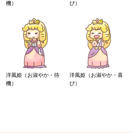
機）
び）
洋風姫（お淑やか・待
洋風姫（お淑やか・喜
機）
び）