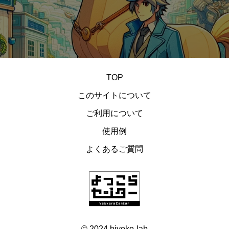
乗り物
スカイブルー
攻撃
運動
バンザイ
虫
アイテム
トラップ
星
塗り絵
蝙蝠
ナマズ
レースゲーム
白
剣
遊び
腰蓑
シューティング
金
ゴブリン
暗い
回転
TOP
正面
戦う
ドライブ
ホワイト
ジャンプ
このサイトについて
野球
葉っぱ
弾
ヒヨコ
鴉天狗
背景
ご利用について
アニメーション
お化け
アクションゲーム
使用例
カー
黄
被弾
ゴルフ
褐色
バレット
よくあるご質問
可愛い
天狗
キラキラ
優しい
日本
盾
マシン
イエロー
待機
バスケット
元気
カラフル
ダイヤモンド
飛行機
宇宙船
お淑やか
UFO
構え
茶
地中
勝利
© 2024 hiyoko-lab