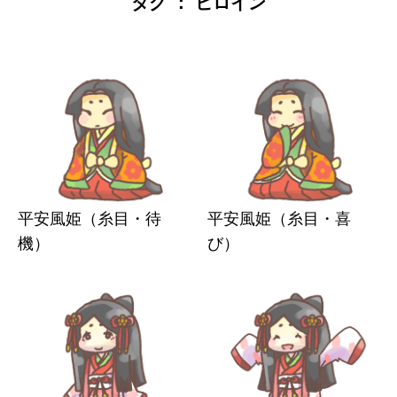
タグ ： ヒロイン
平安風姫（糸目・待
平安風姫（糸目・喜
機）
び）