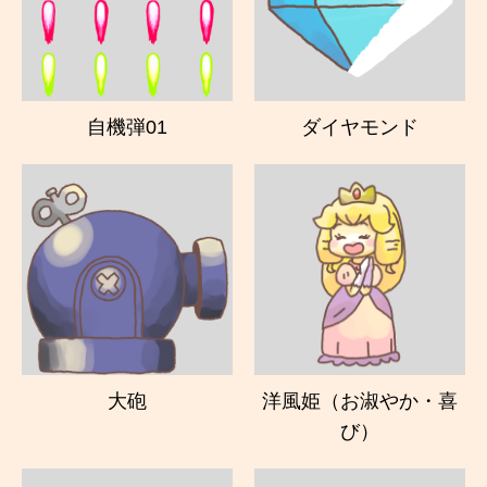
自機弾01
ダイヤモンド
大砲
洋風姫（お淑やか・喜
び）