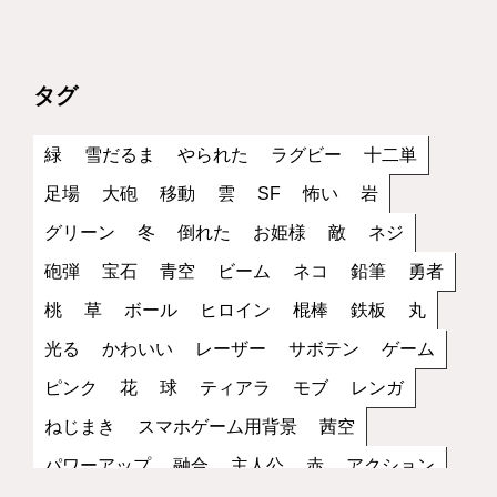
タグ
緑
雪だるま
やられた
ラグビー
十二単
足場
大砲
移動
雲
SF
怖い
岩
グリーン
冬
倒れた
お姫様
敵
ネジ
砲弾
宝石
青空
ビーム
ネコ
鉛筆
勇者
桃
草
ボール
ヒロイン
棍棒
鉄板
丸
光る
かわいい
レーザー
サボテン
ゲーム
ピンク
花
球
ティアラ
モブ
レンガ
ねじまき
スマホゲーム用背景
茜空
パワーアップ
融合
主人公
赤
アクション