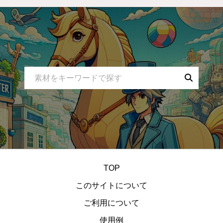
丸い
笑顔
雑魚
街
トゲ
縦画像
夕方
スピードアップ
キャラクター
黒
レッド
歩き
サッカー
立ち絵
ファンタジー
コイン
罠
宇宙
夜空
蜂
NPC
ブラック
水色
2D
スポーツ
無表情
妖怪
小物
ダメージ
スペース
モノクロ
コウモリ
トゲトゲ
乗り物
スカイブルー
攻撃
運動
バンザイ
虫
アイテム
トラップ
星
塗り絵
蝙蝠
ナマズ
レースゲーム
白
剣
遊び
腰蓑
シューティング
金
ゴブリン
暗い
回転
TOP
正面
戦う
ドライブ
ホワイト
ジャンプ
このサイトについて
野球
葉っぱ
弾
ヒヨコ
鴉天狗
背景
ご利用について
アニメーション
お化け
アクションゲーム
使用例