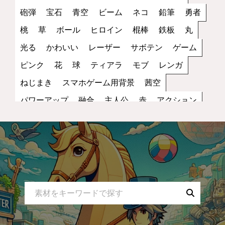
砲弾
宝石
青空
ビーム
ネコ
鉛筆
勇者
桃
草
ボール
ヒロイン
棍棒
鉄板
丸
光る
かわいい
レーザー
サボテン
ゲーム
ピンク
花
球
ティアラ
モブ
レンガ
ねじまき
スマホゲーム用背景
茜空
パワーアップ
融合
主人公
赤
アクション
丸い
笑顔
雑魚
街
トゲ
縦画像
夕方
スピードアップ
キャラクター
黒
レッド
歩き
サッカー
立ち絵
ファンタジー
コイン
罠
宇宙
夜空
蜂
NPC
ブラック
水色
2D
スポーツ
無表情
妖怪
小物
ダメージ
スペース
モノクロ
コウモリ
トゲトゲ
乗り物
スカイブルー
攻撃
運動
バンザイ