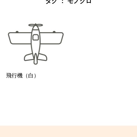
タグ ： モノクロ
飛行機（白）