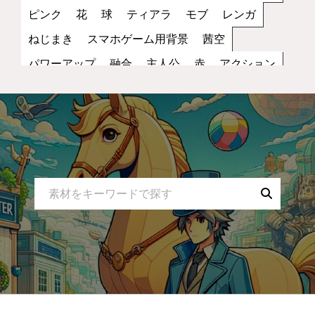
ピンク
花
球
ティアラ
モブ
レンガ
ねじまき
スマホゲーム用背景
茜空
パワーアップ
融合
主人公
赤
アクション
丸い
笑顔
雑魚
街
トゲ
縦画像
夕方
スピードアップ
キャラクター
黒
レッド
歩き
サッカー
立ち絵
ファンタジー
コイン
罠
宇宙
夜空
蜂
NPC
ブラック
水色
2D
スポーツ
無表情
妖怪
小物
ダメージ
スペース
モノクロ
コウモリ
トゲトゲ
乗り物
スカイブルー
攻撃
運動
バンザイ
虫
アイテム
トラップ
星
塗り絵
蝙蝠
ナマズ
レースゲーム
白
剣
遊び
腰蓑
シューティング
金
ゴブリン
暗い
回転