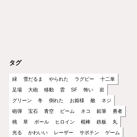
タグ
緑
雪だるま
やられた
ラグビー
十二単
足場
大砲
移動
雲
SF
怖い
岩
グリーン
冬
倒れた
お姫様
敵
ネジ
砲弾
宝石
青空
ビーム
ネコ
鉛筆
勇者
桃
草
ボール
ヒロイン
棍棒
鉄板
丸
光る
かわいい
レーザー
サボテン
ゲーム