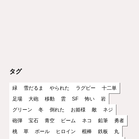
タグ
緑
雪だるま
やられた
ラグビー
十二単
足場
大砲
移動
雲
SF
怖い
岩
グリーン
冬
倒れた
お姫様
敵
ネジ
砲弾
宝石
青空
ビーム
ネコ
鉛筆
勇者
桃
草
ボール
ヒロイン
棍棒
鉄板
丸