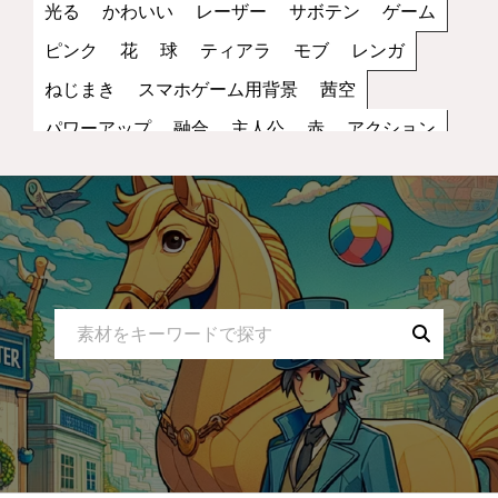
光る
かわいい
レーザー
サボテン
ゲーム
ピンク
花
球
ティアラ
モブ
レンガ
ねじまき
スマホゲーム用背景
茜空
パワーアップ
融合
主人公
赤
アクション
丸い
笑顔
雑魚
街
トゲ
縦画像
夕方
スピードアップ
キャラクター
黒
レッド
歩き
サッカー
立ち絵
ファンタジー
コイン
罠
宇宙
夜空
蜂
NPC
ブラック
水色
2D
スポーツ
無表情
妖怪
小物
ダメージ
スペース
モノクロ
コウモリ
トゲトゲ
乗り物
スカイブルー
攻撃
運動
バンザイ
虫
アイテム
トラップ
星
塗り絵
蝙蝠
ナマズ
レースゲーム
白
剣
遊び
腰蓑